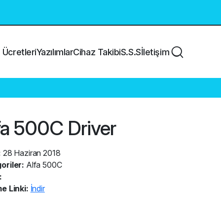
Ücretleri
Yazılımlar
Cihaz Takibi
S.S.S
İletişim
fa 500C Driver
:
28 Haziran 2018
oriler:
Alfa 500C
:
e Linki:
İndir