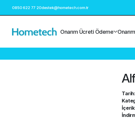
0850 622 77 20
destek@hometech.com.tr
Onarım Ücreti Ödeme
Onarım 
Al
Tarih
Kateg
İçerik
İndirm