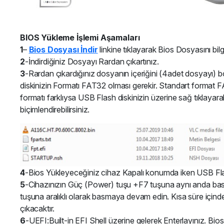
BIOS Yükleme İşlemi Aşamaları
1
–
Bios Dosyası İndir
linkine tıklayarak Bios Dosyasını bilgi
2
-İndirdiğiniz Dosyayı Rardan çıkartınız.
3
-Rardan çıkardığınız dosyanın içeriğini (4adet dosyayı)
diskinizin Formatı FAT32 olması gerekir. Standart format F
formatı farklıysa USB Flash diskinizin üzerine sağ tıklaya
biçimlendirebilirsiniz.
4
-Bios Yükleyeceğiniz cihaz Kapalı konumda iken USB Flash
5
-Cihazınızın Güç (Power) tuşu +F7 tuşuna aynı anda bası
tuşuna aralıklı olarak basmaya devam edin. Kısa süre içi
çıkacaktır.
6
-UEFI:Built-in EFI Shell üzerine gelerek Enterlayınız. Bio