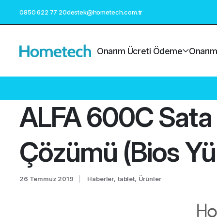
0850 622 77 20
destek@hometech.com.tr
Onarım Ücreti Ödeme
Onarım 
ALFA 600C Sata SS
Çözümü (Bios Yü
26 Temmuz 2019
Haberler
,
tablet
,
Ürünler