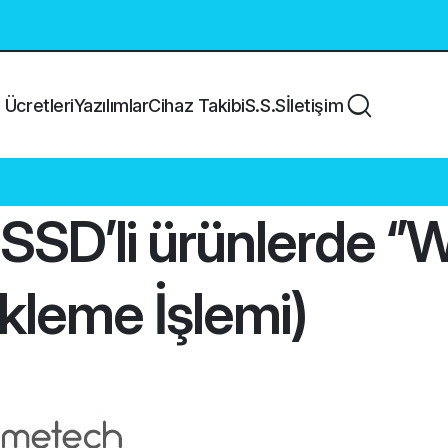
Ücretleri
Yazılımlar
Cihaz Takibi
S.S.S
İletişim
D’li ürünlerde ‘’Wi
kleme İşlemi)